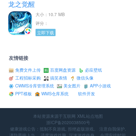
龙之觉醒
大小：10.7 MB
评分：
立即下载
友情链接
免费文件上传
百度网盘资源
必应壁纸
工程招标采购
搞笑表情
微信头像
CWMS冷库管理系统
美女图片
APP小游戏
PPT模板
WMS仓库系统
软件开发
本站资源来源于互联网
XML站点地图
浙ICP备2020038500号
健康游戏公告：抵制不良游戏, 拒绝盗版游戏。 注意自我保护,
谨防受骗上当。 适度游戏益脑, 沉迷游戏伤身。 合理安排时间,