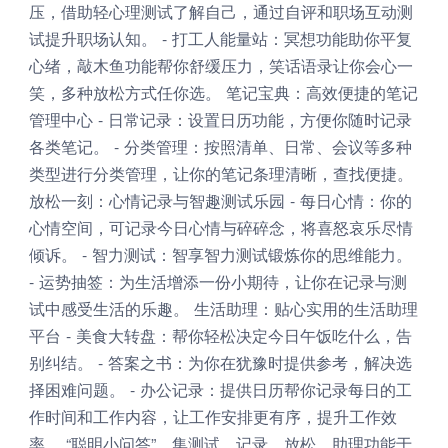
压，借助轻心理测试了解自己，通过自评和职场互动测
试提升职场认知。 - 打工人能量站：冥想功能助你平复
心绪，敲木鱼功能帮你舒缓压力，笑话语录让你会心一
笑，多种放松方式任你选。 笔记宝典：高效便捷的笔记
管理中心 - 日常记录：设置日历功能，方便你随时记录
各类笔记。 - 分类管理：按照清单、日常、会议等多种
类型进行分类管理，让你的笔记条理清晰，查找便捷。
放松一刻：心情记录与智趣测试乐园 - 每日心情：你的
心情空间，可记录今日心情与碎碎念，将喜怒哀乐尽情
倾诉。 - 智力测试：智享智力测试锻炼你的思维能力。
- 运势抽签：为生活增添一份小期待，让你在记录与测
试中感受生活的乐趣。 生活助理：贴心实用的生活助理
平台 - 美食大转盘：帮你轻松决定今日午饭吃什么，告
别纠结。 - 答案之书：为你在犹豫时提供参考，解决选
择困难问题。 - 办公记录：提供日历帮你记录每日的工
作时间和工作内容，让工作安排更有序，提升工作效
率。 “聪明小问答”，集测试、记录、放松、助理功能于